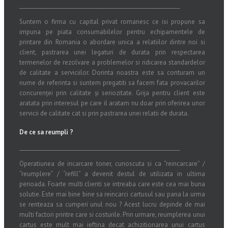
_______________________________________________________________
Suntem o firma cu capital privat romanesc ce isi propune sa
impuna pe piata consumabilelor pentru echipamentele de
printare din Romania o abordare unica a relatiilor dintre noi si
client, pastrarea unei legaturi de durata prin respectarea
termenelor de rezolvare a problemelor si ridicarea standardelor
de calitate a serviciilor. Dorinta noastra este sa conturam un
nume de referinta si suntem pregatiti sa facem fata provacarilor
concurenței prin calitate și seriozitate. Grija pentru client este
aratata prin interesul pe care il aratam nu doar prin oferirea unor
servicii de calitate cat si prin pastrarea unei relatii de durata.
De ce sa reumpli ?
_______________________________________________________________
Operatiunea de incarcare toner, cunoscuta si ca “reincarcare” /
“reumplere” / “refill” a devenit destul de utilizata in ultima
perioada. Foarte multi clienti se intreaba care este cea mai buna
solutie. Este mai bine bine sa reincarci cartusul sau pana la urma
se renteaza sa cumperi unul nou ? Acest lucru depinde de mai
multi factori printre care si costurile. Prin urmare, reumplerea unui
cartus este mult mai ieftina decat achizitionarea unui cartus