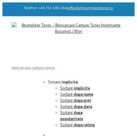
Telefon: +40 752 605 244
|
office[at]reumpleretoner.ro
reincarcare cartuse xerox
Sortare
implicita
Sortare
implicita
Sortare
dupa nume
Sortare
dupa pret
Sortare
dupa data
Sortare
dupa
popularitate
Sortare
dupa rating