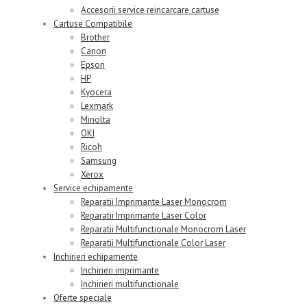
Accesorii service reincarcare cartuse
Cartuse Compatibile
Brother
Canon
Epson
HP
Kyocera
Lexmark
Minolta
OKI
Ricoh
Samsung
Xerox
Service echipamente
Reparatii Imprimante Laser Monocrom
Reparatii Imprimante Laser Color
Reparatii Multifunctionale Monocrom Laser
Reparatii Multifunctionale Color Laser
Inchirieri echipamente
Inchirieri imprimante
Inchirieri multifunctionale
Oferte speciale