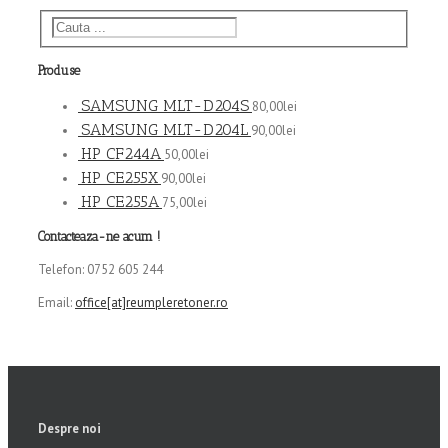
Produse
SAMSUNG MLT-D204S
80,00
lei
SAMSUNG MLT-D204L
90,00
lei
HP CF244A
50,00
lei
HP CE255X
90,00
lei
HP CE255A
75,00
lei
Contacteaza-ne acum !
Telefon: 0752 605 244
Email:
office[at]reumpleretoner.ro
Despre noi