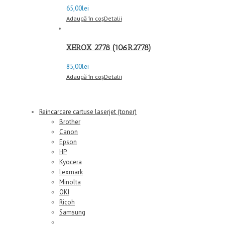
65,00
lei
Adaugă în coș
Detalii
XEROX 2778 (106R2778)
85,00
lei
Adaugă în coș
Detalii
Reincarcare cartuse laserjet (toner)
Brother
Canon
Epson
HP
Kyocera
Lexmark
Minolta
OKI
Ricoh
Samsung
Xerox