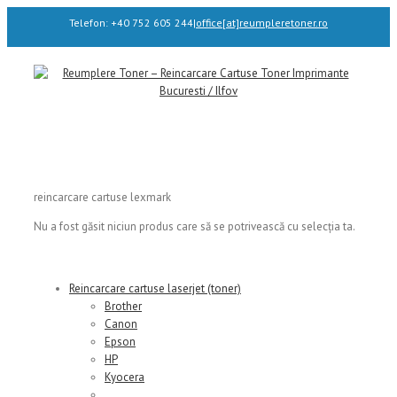
Telefon: +40 752 605 244
|
office[at]reumpleretoner.ro
reincarcare cartuse lexmark
Nu a fost găsit niciun produs care să se potrivească cu selecția ta.
Reincarcare cartuse laserjet (toner)
Brother
Canon
Epson
HP
Kyocera
Lexmark