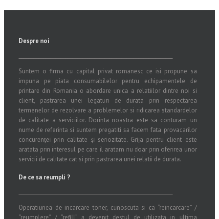
Despre noi
_______________________________________________________________
Suntem o firma cu capital privat romanesc ce isi propune sa
impuna pe piata consumabilelor pentru echipamentele de
printare din Romania o abordare unica a relatiilor dintre noi si
client, pastrarea unei legaturi de durata prin respectarea
termenelor de rezolvare a problemelor si ridicarea standardelor
de calitate a serviciilor. Dorinta noastra este sa conturam un
nume de referinta si suntem pregatiti sa facem fata provacarilor
concurenței prin calitate și seriozitate. Grija pentru client este
aratata prin interesul pe care il aratam nu doar prin oferirea unor
servicii de calitate cat si prin pastrarea unei relatii de durata.
De ce sa reumpli ?
_______________________________________________________________
Operatiunea de incarcare toner, cunoscuta si ca “reincarcare” /
“reumplere” / “refill” a devenit destul de utilizata in ultima