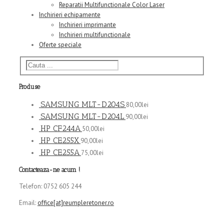
Reparatii Multifunctionale Color Laser
Inchirieri echipamente
Inchirieri imprimante
Inchirieri multifunctionale
Oferte speciale
Produse
SAMSUNG MLT-D204S
80,00
lei
SAMSUNG MLT-D204L
90,00
lei
HP CF244A
50,00
lei
HP CE255X
90,00
lei
HP CE255A
75,00
lei
Contacteaza-ne acum !
Telefon: 0752 605 244
Email:
office[at]reumpleretoner.ro