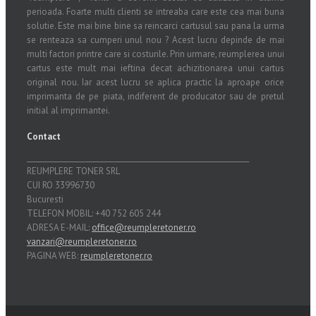
perioada. Foarte multi clienti se intreaba care este cea mai buna
solutie. Este mai bine bine sa reincarci cartusul sau pana la urma
se renteaza sa cumperi unul nou ? Acest lucru depinde de mai
multi factori printre care si costurile. Prin urmare, reumplerea unui
cartus este mult mai ieftina decat achizitionarea unui cartus
original nou. Iar acest lucru se aplica practic la aproape orice
imprimanta de pe piata, indiferent de producator sau de pretul
initial al imprimantei.
Contact
_______________________________________________________________
REUMPLERE TONER SRL
CUI RO 33996730
Bucuresti
TELEFON MOBIL: +40 752 605 244
ADRESA E-MAIL:
office@reumpleretoner.ro
vanzari@reumpleretoner.ro
PAGINA WEB:
reumpleretoner.ro