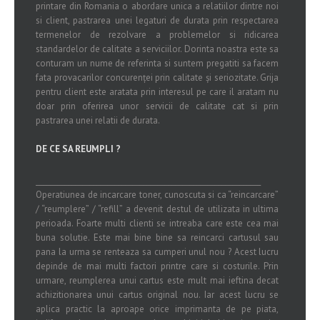
printare din Romania o abordare unica a relatiilor dintre noi
si client, pastrarea unei legaturi de durata prin respectarea
termenelor de rezolvare a problemelor si ridicarea
standardelor de calitate a serviciilor. Dorinta noastra este sa
conturam un nume de referinta si suntem pregatiti sa facem
fata provacarilor concurenței prin calitate și seriozitate. Grija
pentru client este aratata prin interesul pe care il aratam nu
doar prin oferirea unor servicii de calitate cat si prin
pastrarea unei relatii de durata.
DE CE SA REUMPLI ?
_______________________________________________________________
Operatiunea de incarcare toner, cunoscuta si ca “reincarcare”
/ “reumplere” / “refill” a devenit destul de utilizata in ultima
perioada. Foarte multi clienti se intreaba care este cea mai
buna solutie. Este mai bine bine sa reincarci cartusul sau
pana la urma se renteaza sa cumperi unul nou ? Acest lucru
depinde de mai multi factori printre care si costurile. Prin
urmare, reumplerea unui cartus este mult mai ieftina decat
achizitionarea unui cartus original nou. Iar acest lucru se
aplica practic la aproape orice imprimanta de pe piata,