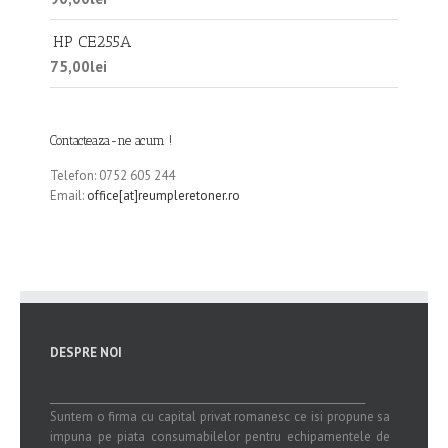
HP CE255A
75,00
lei
Contacteaza-ne acum !
Telefon: 0752 605 244
Email:
office[at]reumpleretoner.ro
DESPRE NOI
_______________________________________________________________
Suntem o firma cu capital privat romanesc ce isi propune sa
impuna pe piata consumabilelor pentru echipamentele de