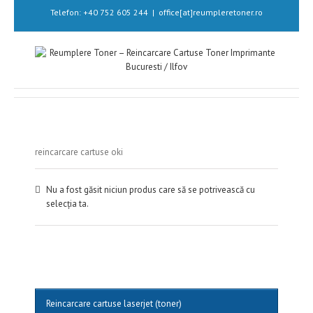
Telefon: +40 752 605 244
|
office[at]reumpleretoner.ro
reincarcare cartuse oki
Nu a fost găsit niciun produs care să se potrivească cu
selecția ta.
Reincarcare cartuse laserjet (toner)