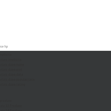
use hp
mplicita
ortare
implicita
ortare
dupa nume
ortare
dupa pret
ortare
dupa data
ortare
dupa popularitate
ortare
dupa rating
 produse
rata
12 Produse
rata
24 Produse