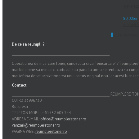
HP CE4
80,00
lei
Adaugă î
1
2
3
Urmatorul
De ce sa reumpli ?
_______________________________________________________________
Operatiunea de incarcare toner, cunoscuta si ca “reincarcare” / “reumplere” 
mai bine bine sa reincarci cartusul sau pana la urma se renteaza sa cumper
mai ieftina decat achizitionarea unui cartus original nou. Iar acest lucru s
Contact
_______________________________________________________________ REUMPLERE T
CUI RO 33996730
Bucuresti
TELEFON MOBIL: +40 752 605 244
ADRESA E-MAIL:
office@reumpleretoner.ro
vanzari@reumpleretoner.ro
PAGINA WEB:
reumpleretoner.ro