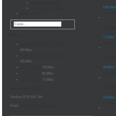
Inchirieri imprimante
100,00
le
Inchirieri multifunctionale
Adaugă î
Oferte speciale
HP CE
Produse
75,00
lei
Adaugă î
SAMSUNG MLT-D204S
80,00
lei
SAMSUNG MLT-D204L
HP CE
90,00
lei
HP CF244A
50,00
lei
90,00
lei
Adaugă î
HP CE255X
90,00
lei
HP CE255A
75,00
lei
HP CE
Contacteaza-ne acum !
Telefon: 0752 605 244
50,00
lei
Adaugă î
Email:
office[at]reumpleretoner.ro
_______________________________________________________________