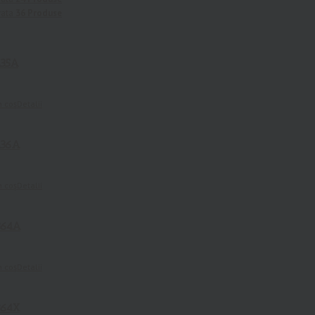
rata
36 Produse
435A
n coș
Detalii
436A
n coș
Detalii
364A
n coș
Detalii
364X