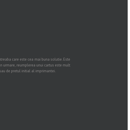
 intreaba care este cea mai buna solutie. Este
rin urmare, reumplerea unui cartus este mult
au de pretul initial al imprimantei.