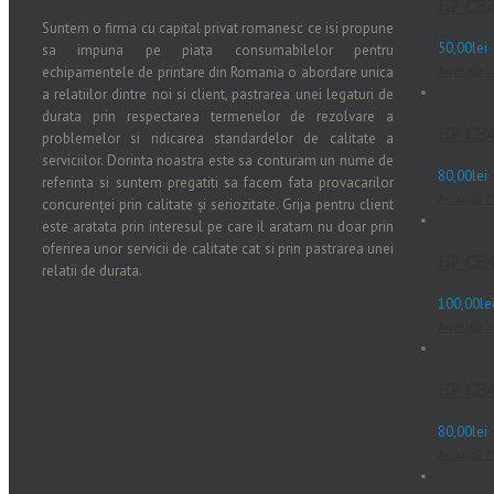
HP CE
Suntem o firma cu capital privat romanesc ce isi propune
50,00
lei
sa impuna pe piata consumabilelor pentru
Adaugă î
echipamentele de printare din Romania o abordare unica
a relatiilor dintre noi si client, pastrarea unei legaturi de
durata prin respectarea termenelor de rezolvare a
HP CE4
problemelor si ridicarea standardelor de calitate a
serviciilor. Dorinta noastra este sa conturam un nume de
80,00
lei
referinta si suntem pregatiti sa facem fata provacarilor
Adaugă î
concurenței prin calitate și seriozitate. Grija pentru client
este aratata prin interesul pe care il aratam nu doar prin
oferirea unor servicii de calitate cat si prin pastrarea unei
HP CE4
relatii de durata.
100,00
le
Adaugă î
HP CE4
80,00
lei
Adaugă î