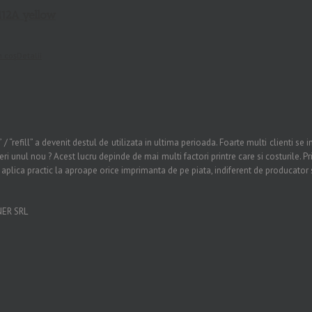
12A yellow
n coș
Detalii
/ “refill” a devenit destul de utilizata in ultima perioada. Foarte multi clienti se
i unul nou ? Acest lucru depinde de mai multi factori printre care si costurile. P
e aplica practic la aproape orice imprimanta de pe piata, indiferent de producator s
ONER SRL