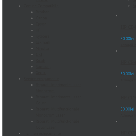
A
Cartuse Compatibile
Brother
Canon
Epson
HP CB
HP
Kyocera
50,00
lei
Lexmark
Adaugă î
Minolta
OKI
Ricoh
HP CB
Samsung
Xerox
50,00
lei
Service echipamente
Adaugă î
Reparatii Imprimante Laser
Monocrom
Reparatii Imprimante Laser
HP CC
Color
Reparatii Multifunctionale
80,00
lei
Monocrom Laser
Adaugă î
Reparatii Multifunctionale
Color Laser
HP CC
Inchirieri echipamente