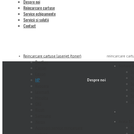
Despre noi
Reincarcare cartuse
Service echipamente
Servicii si solutii
Contact
Reincarcare cartuse laserjet (toner)
reincarcare cart
Brother
Sortare
i
Canon
S
Epson
S
HP
Despre noi
S
Kyocera
S
Lexmark
S
Minolta
S
OKI
Ricoh
Samsung
Arata
12
Xerox
A
Accesorii service reincarcare
A
cartuse