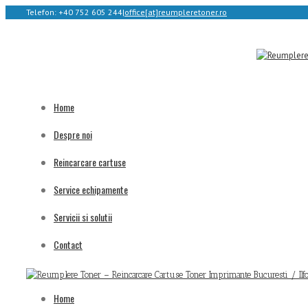
Telefon: +40 752 605 244
|
office[at]reumpleretoner.ro
Home
Despre noi
Reincarcare cartuse
Service echipamente
Servicii si solutii
Contact
Home