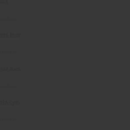
285A
n coș
Detalii
10A Black
n coș
Detalii
10X Black
i
n coș
Detalii
11A Cyan
n coș
Detalii