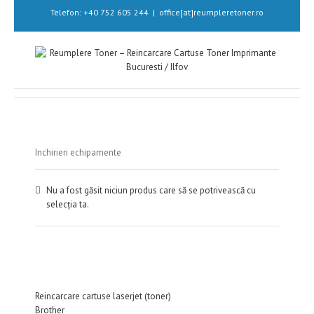
Telefon: +40 752 605 244
|
office[at]reumpleretoner.ro
Inchirieri echipamente
Nu a fost găsit niciun produs care să se potrivească cu
selecția ta.
Reincarcare cartuse laserjet (toner)
Brother