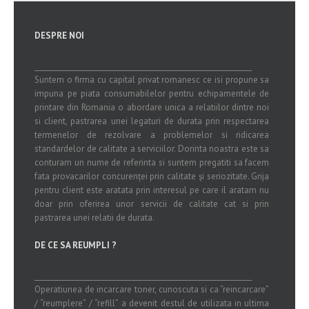
DESPRE NOI
_______________________________________________________________
Suntem o firma cu capital privat romanesc ce isi propune sa
impuna pe piata consumabilelor pentru echipamentele de
printare din Romania o abordare unica a relatiilor dintre noi
si client, pastrarea unei legaturi de durata prin respectarea
termenelor de rezolvare a problemelor si ridicarea
standardelor de calitate a serviciilor. Dorinta noastra este sa
conturam un nume de referinta si suntem pregatiti sa facem
fata provacarilor concurenței prin calitate și seriozitate. Grija
pentru client este aratata prin interesul pe care il aratam nu
doar prin oferirea unor servicii de calitate cat si prin
pastrarea unei relatii de durata.
DE CE SA REUMPLI ?
_______________________________________________________________
Operatiunea de incarcare toner, cunoscuta si ca “reincarcare”
/ “reumplere” / “refill” a devenit destul de utilizata in ultima