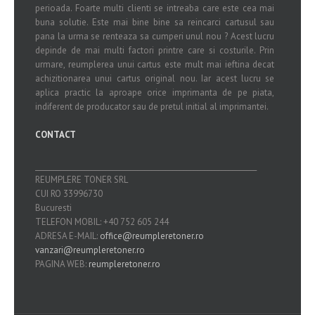
perioada. Foarte multi clienti se intreaba care este cea mai
buna solutie. Este mai bine bine sa reincarci cartusul sau
pana la urma se renteaza sa cumperi unul nou ? Acest lucru
depinde de mai multi factori printre care si costurile. Prin
urmare, reumplerea unui cartus este mult mai ieftina decat
achizitionarea unui cartus original nou. Iar acest lucru se
aplica practic la aproape orice imprimanta de pe piata,
indiferent de producator sau de pretul initial al imprimantei.
CONTACT
_______________________________________________________________
REUMPLERE TONER SRL
CUI RO 33996730
Bucuresti
TELEFON MOBIL: +40 752 605 244
ADRESA E-MAIL:
office@reumpleretoner.ro
vanzari@reumpleretoner.ro
PAGINA WEB:
reumpleretoner.ro