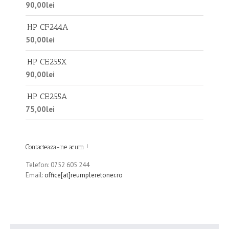
90,00
lei
HP CF244A
50,00
lei
HP CE255X
90,00
lei
HP CE255A
75,00
lei
Contacteaza-ne acum !
Telefon: 0752 605 244
Email:
office[at]reumpleretoner.ro