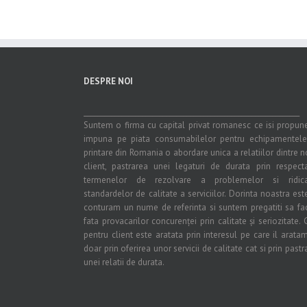
DESPRE NOI
_______________________________________________________________
Suntem o firma cu capital privat romanesc ce isi propun
impuna pe piata consumabilelor pentru echipamentel
printare din Romania o abordare unica a relatiilor dintre no
client, pastrarea unei legaturi de durata prin respect
termenelor de rezolvare a problemelor si ridica
standardelor de calitate a serviciilor. Dorinta noastra est
conturam un nume de referinta si suntem pregatiti sa f
fata provacarilor concurenței prin calitate și seriozitate. G
pentru client este aratata prin interesul pe care il arata
doar prin oferirea unor servicii de calitate cat si prin pastr
unei relatii de durata.