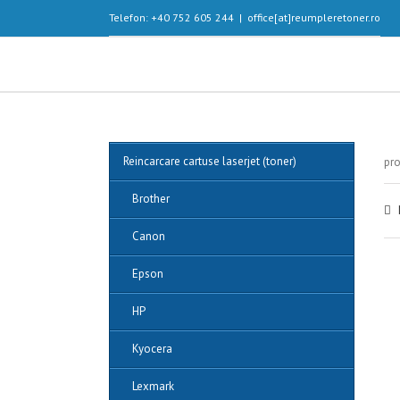
Telefon: +40 752 605 244
|
office[at]reumpleretoner.ro
Reincarcare cartuse laserjet (toner)
pro
Brother
Canon
Epson
HP
Kyocera
Lexmark