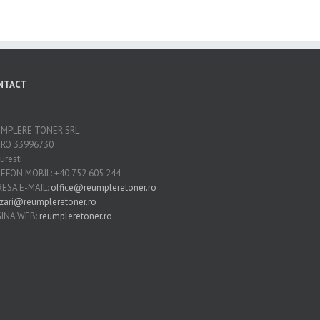
NTACT
___________________________________________________________
UMPLERE TONER SRL
 RO 33996730
uresti
EFON MOBIL: +40 752 605 244
ESA E-MAIL:
office@reumpleretoner.ro
zari@reumpleretoner.ro
INA WEB:
reumpleretoner.ro