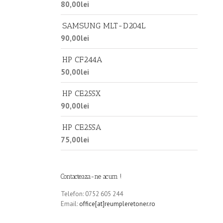
80,00
lei
SAMSUNG MLT-D204L
90,00
lei
HP CF244A
50,00
lei
HP CE255X
90,00
lei
HP CE255A
75,00
lei
Contacteaza-ne acum !
Telefon: 0752 605 244
Email:
office[at]reumpleretoner.ro