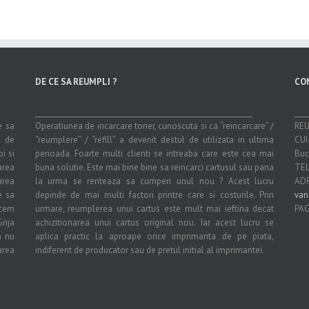
DE CE SA REUMPLI ?
CO
_______________________________________________________________
____
e sa
Operatiunea de incarcare toner, cunoscuta si ca “reincarcare” /
RE
e de
“reumplere” / “refill” a devenit destul de utilizata in ultima
CUI
i si
perioada. Foarte multi clienti se intreaba care este cea mai
Buc
area
buna solutie. Este mai bine bine sa reincarci cartusul sau pana
TEL
rea
la urma se renteaza sa cumperi unul nou ? Acest lucru
ADR
e sa
depinde de mai multi factori printre care si costurile. Prin
van
acem
urmare, reumplerea unui cartus este mult mai ieftina decat
PAG
rija
achizitionarea unui cartus original nou. Iar acest lucru se
m nu
aplica practic la aproape orice imprimanta de pe piata,
area
indiferent de producator sau de pretul initial al imprimantei.